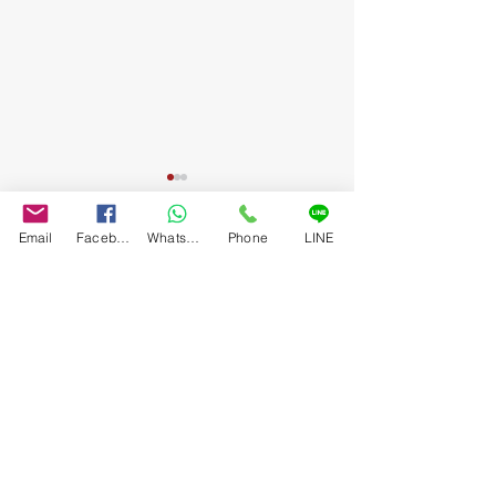
Email
Facebook
WhatsApp
Phone
LINE
ความคิดเห็น
เขียนความคิดเห็น…
Bangkok Art Auction ส่งต่อพลังแห่งการ
'The Iconic Treasure' ปร
ให้กับ 4 ผลงานการกุศล ระดมทุนรวม
ล้าน!
880,000 บาทแด่ โรงพยาบาลศิริราช โรง
พยาบาลรามาธิบดี และ สภากาชาดไทย