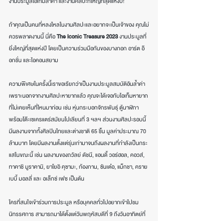
งานประมูลไอเท็มล้ำค่า และงานศิลปะที่ใหญ่ที่สุดแห่งปี! 
ถ้าคุณเป็นคนที่หลงใหลในงานศิลปะและอยากจะเป็นเจ้าของ คุณไม่
ควรพลาดงานนี้ นี่คือ 
The Iconic Treasure 2023 
งานประมูลที่
ยิ่งใหญ่ที่สุดแห่งปี โดยเป็นความร่วมมือกันของบางกอก อาร์ต อ๊
อกชั่น และไอคอนสยาม
ความพิเศษในครั้งนี้เราขอเรียกว่าเป็นงานประมูลสมบัติอันล้ำค่า 
เพราะนอกจากงานศิลปะหายากแล้ว คุณจะได้เจอกับไอเท็มหายาก
ที่ไม่เคยเห็นที่ไหนมาก่อน เช่น หุ่นกระบอกจักรพันธุ์ ตู้นาฬิกา
พร้อมโต๊ะเซเครแตร์สมัยนโปเลียนที่ 3 ฯลฯ ส่วนงานศิลปะรอบนี้
มีผลงานจากทั้งศิลปินไทยและต่างชาติ 65 ชิ้น มูลค่าประมาณ 70 
ล้านบาท โดยมีผลงานตั้งแต่รุ่นเก่ามาจนถึงผลงานที่กำลังเป็นกระ
แสในขณะนี้ เช่น ผลงานของถวัลย์ ดัชนี, แอนดี้ วอร์ฮอล, คอวส์, 
ทาคาชิ มูราคามิ, ยาโยอิ คุซามะ, ก้องกาน, ซันเต๋อ, แม็กชา, คราย
เบบี้ มอลลี่ และ อเล็กซ์ เฟซ เป็นต้น
ใครที่สนใจเข้าร่วมการประมูล หรือบุคคลทั่วไปอยากเข้าไปชม
นิทรรศการ สามารถมาได้ตั้งแต่วันพฤหัสบดีที่ 9 ถึงวันอาทิตย์ที่ 