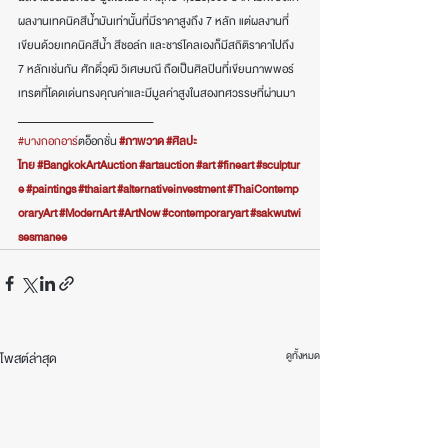
ผลงานเทคนิคสีน้ำมันเท่านั้นที่มีราคาสูงถึง 7 หลัก แต่ผลงานที่
เขียนด้วยเทคนิคสีน้ำ สีชอล์ก และชาร์โคลเองก็มีสถิติราคาไปถึง 
7 หลักเช่นกัน ศักดิ์วุฒิ วิเศษมณี ถือเป็นศิลปินที่เขียนภาพพอร์
เทรตที่โดดเด่นทรงคุณค่าและมีมูลค่าสูงในสองทศวรรษที่ผ่านมา
___________________________
#บางกอกอาร
์ตอ็อกชั่น 
#ภาพวาด
#ศิลปะ
ไทย
#BangkokArtAuction
#artauction
#art
#fineart
#sculptur
e
#paintings
#thaiart
#alternativeinvestment
#ThaiContemp
oraryArt
#ModernArt
#ArtNow
#contemporaryart
#sakwutwi
sesmanee
ดูทั้งหมด
โพสต์ล่าสุด