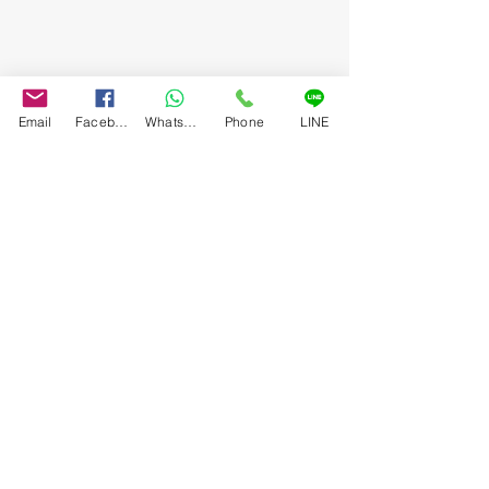
Email
Facebook
WhatsApp
Phone
LINE
ความคิดเห็น
เขียนความคิดเห็น…
5 ผลงานศิลปะที่แพงที่สุดในโลกจากการ
Bangkok Art Auction ส่งต
ประมูล ผลงานระดับมาสเตอร์พีซที่สร้าง
ให้กับ 4 ผลงานการกุศล ร
ประวัติศาสตร์บนเวทีประมูล
880,000 บาทแด่ โรงพยาบา
พยาบาลรามาธิบดี และ ส