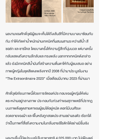
ผลงานของศักดิ์วุฒิผู้ชมจะเห็นได้ถึงเส้นสีที่มีความบางเบาซ้อนทับ
กัน ทำให้เกิดค่าน้ำหนักผ่านเทคนิคที่ผสมผสานระหว่างสีน้ำ สี
ชอล์ก และชาร์โคล โดยบางครั้งให้ความรู้สึกที่นุ่มนวล แต่บางครั้ง
กลับแสดงถึงความลึกลับและทรงพลัง นอกจากเทคนิคดังกล่าว
แล้ว ยังมีเทคนิคสีน้ำมันที่สร้างความตื่นตาให้กับผู้ชมเสมอ อย่าง
ภาพผู้หญิงในชุดสีแดงเพลิงจากปี 2008 ที่นำมาประมูลในงาน 
“The Extraordinaire 2023” เมื่อเดือนมีนาคม 2023 ที่ผ่านมา
ศักดิ์วุฒิเขียนภาพนี้ด้วยการจัดองค์ประกอบของผู้หญิงให้เด่น
ตระหง่านอยู่กลางภาพ ประกอบกับท่วงท่าของสุภาพตรีที่ปรากฏ
บนภาพดึงดูดสายตาของผู้ชมได้อยู่หมัด ดอกไม้บนศีรษะ 
ลวดลายของผ้า และพื้นหลังถูกสอดประสานอย่างลงตัว เรียกได้
ว่าเป็นภาพที่สื่อถึงความงามในกลิ่นอายอีโรติกได้อย่างมีชั้นเชิง
ผลงานชิ้นนี้ปิดประมูลไปในราคาสุทธิ 4,025,000 บาท ไม่เพียงแค่