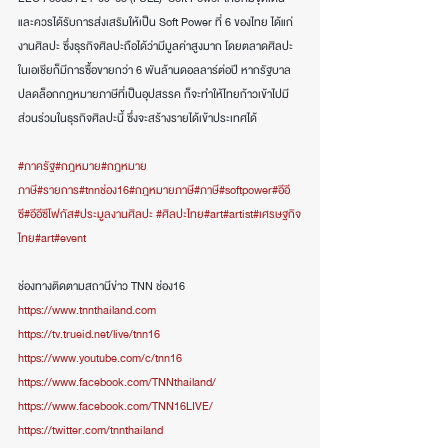
และควรได้รับการส่งเสริมให้เป็น Soft Power ที่ 6 ของไทย ได้แก่ 
งานศิลปะ ซึ่งธุรกิจศิลปะถือได้ว่ามีมูลค่าสูงมาก โดยตลาดศิลปะ
ในเอเชียก็มีการซื้อขายกว่า 6 พันล้านดอลลาร์ต่อปี หากรัฐบาล
ปลดล็อกกฎหมายภาษีที่เป็นอุปสรรค ก็จะทำให้ไทยก้าวเข้าไปมี
ส่วนร่วมในธุรกิจศิลปะนี้ ซึ่งจะสร้างรายได้เข้าประเทศได้  
#ภาครัฐ
#กฎหมาย
#กฎหมาย
ภาษี
#รายการ
#tnnช่อง16
#กฎหมายภาษี
#ภาษี
#softpower
#อีอี
ซี
#อีอีซีโฟกัส
#ประมูลงานศิลปะ
#ศิลปะไทย
#art
#artist
#เศรษฐกิจ
ไทย
#art
#event
ช่องทางติดตามสถานีข่าว TNN ช่อง16 
https://www.tnnthailand.com
https://tv.trueid.net/live/tnn16
https://www.youtube.com/c/tnn16
https://www.facebook.com/TNNthailand/
https://www.facebook.com/TNN16LIVE/
https://twitter.com/tnnthailand