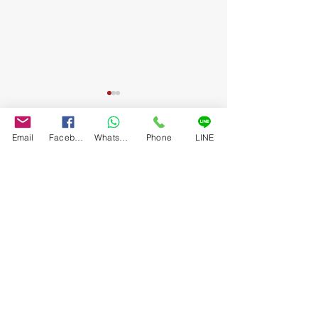
Email
Facebook
WhatsApp
Phone
LINE
ความคิดเห็น
เขียนความคิดเห็น…
Bangkok Art Auction ส่งต่อพลังแห่งการ
ปรากฎการณ์ครั้งสำคัญ Art
ให้กับ 4 ผลงานการกุศล ระดมทุนรวม
นอก 'THE EXTRAORDINAIR
880,000 บาทแด่ โรงพยาบาลศิริราช โรง
หน้า | 17.03.66
พยาบาลรามาธิบดี และ สภากาชาดไทย