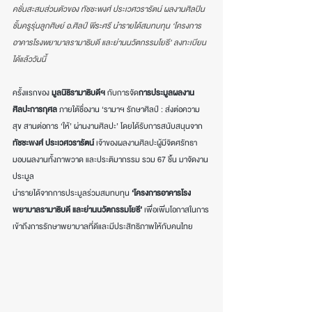
คชั่นสะสมส่วนตัวของ ทัชชะพงศ์ ประเวศวรารัตน์ ผลงานศิลปิน
ชั้นครูรุ่นลูกศิษย์ อ.ศิลป์ พีระศรี นำรายได้สมทบทุน ‘โครงการ
อาคารโรงพยาบาลรามาธิบดี และย่านนวัตกรรมโยธี’ ลงทะเบียน
ได้แล้ววันนี้
ครั้งแรกของ 
มูลนิธิรามาธิบดีฯ
 กับการจัด
การประมูลผลงาน
ศิลปะการกุศล
 ภายใต้ชื่องาน ‘รามาฯ รักษาศิลป์ : ส่งต่อความ
สุข สานต่อการ ‘ให้’ ผ่านงานศิลปะ’ โดยได้รับการสนับสนุนจาก 
ทัชชะพงศ์ ประเวศวรารัตน์
 เจ้าของผลงานศิลปะผู้มีจิตศรัทธา 
มอบผลงานทั้งภาพวาด และประติมากรรม รวม 67 ชิ้น มาจัดงาน
ประมูล 
นำรายได้จากการประมูลร่วมสมทบทุน 
‘โครงการอาคารโรง
พยาบาลรามาธิบดี และย่านนวัตกรรมโยธี’
 เพื่อเพิ่มโอกาสในการ
เข้าถึงการรักษาพยาบาลที่ดีและมีประสิทธิภาพให้กับคนไทย