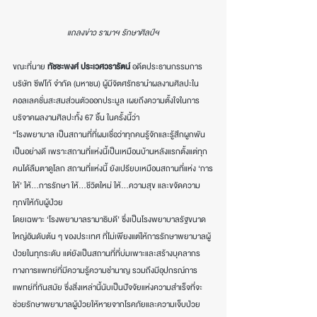
แถลงข่าว รามาฯ รักษาศิลป์ฯ
ขณะที่นาย 
ทัชชะพงศ์ ประเวศวรารัตน์
 อดีตประธานกรรมการ
บริษัท ซีฟโก้ จำกัด (มหาชน) ผู้มีจิตศรัทธานำผลงานศิลปะใน
คอลเลคชั่นสะสมส่วนตัวออกประมูล เผยถึงความตั้งใจในการ
บริจาคผลงานศิลปะทั้ง 67 ชิ้น ในครั้งนี้ว่า
“โรงพยาบาล เป็นสถานที่ที่ผมเชื่อว่าทุกคนรู้จักและรู้สึกผูกพัน
เป็นอย่างดี เพราะสถานที่แห่งนี้เป็นเหมือนบ้านหลังแรกตั้งแต่ทุก
คนได้ลืมตาดูโลก สถานที่แห่งนี้ ยังเปรียบเหมือนสถานที่แห่ง ‘การ
ให้’ ให้...การรักษา ให้...ชีวิตใหม่ ให้...ความสุข และขจัดความ
ทุกข์ให้กับผู้ป่วย
โดยเฉพาะ ‘โรงพยาบาลรามาธิบดี’ ซึ่งเป็นโรงพยาบาลรัฐขนาด
ใหญ่อันดับต้น ๆ ของประเทศ ที่ไม่เพียงแต่ให้การรักษาพยาบาลผู้
ป่วยในทุกระดับ แต่ยังเป็นสถานที่ที่บ่มเพาะและสร้างบุคลากร
ทางการแพทย์ที่มีความรู้ความชำนาญ รวมถึงมีอุปกรณ์การ
แพทย์ที่ทันสมัย ซึ่งสิ่งเหล่านี้นับเป็นปัจจัยแห่งความสำเร็จที่จะ
ช่วยรักษาพยาบาลผู้ป่วยให้หายจากโรคภัยและความเจ็บป่วย