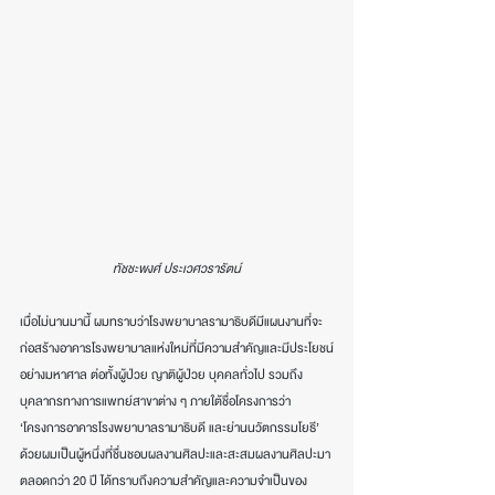
ทัชชะพงศ์ ประเวศวรารัตน์
เมื่อไม่นานมานี้ ผมทราบว่าโรงพยาบาลรามาธิบดีมีแผนงานที่จะ
ก่อสร้างอาคารโรงพยาบาลแห่งใหม่ที่มีความสำคัญและมีประโยชน์
อย่างมหาศาล ต่อทั้งผู้ป่วย ญาติผู้ป่วย บุคคลทั่วไป รวมถึง
บุคลากรทางการแพทย์สาขาต่าง ๆ ภายใต้ชื่อโครงการว่า 
‘โครงการอาคารโรงพยาบาลรามาธิบดี และย่านนวัตกรรมโยธี’
ด้วยผมเป็นผู้หนึ่งที่ชื่นชอบผลงานศิลปะและสะสมผลงานศิลปะมา
ตลอดกว่า 20 ปี ได้ทราบถึงความสำคัญและความจำเป็นของ