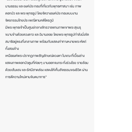
นามธรรม และองค์ประกอบที่เกี่ยวกับพุทธศาสนา เช่น ภาพ
ดอกบัว และพระพุทธรูป โดยจัดวางองค์ประกอบแบบงาน
จิตรกรรมไทยประเพณีตามคติไตรภูมิ
มีพระพุทธเจ้าเป็นศูนย์กลางจักรวาลแทนภาพเขาพระสุเมรุ 
ขนาบข้างด้วยดวงดาว และวิมานลอย โดยพระพุทธรูปกำลังนั่งขัด
สมาธิอยู่ตรงกึ่งกลางภาพ พร้อมกับแสดงท่าทางหงายพระหัตถ์
ทั้งสองข้าง
เหนือองค์พระปรากฏภาพสัญลักษณ์ดวงตา ในขณะที่เบื้องล่าง
แสดงภาพดอกบัวตูมที่ค่อยๆ บานออกจนกระทั่งร่วงโรย รายล้อม
ด้วยเส้นแสง และรัศมีสาดส่อง แสดงให้เห็นสัจธรรมของชีวิต ผ่าน
การตีความใหม่ตามจินตนาการ”