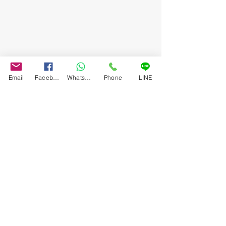
Email
Facebook
WhatsApp
Phone
LINE
LOT18, ผลงาน : ราตรีหนองคาย, ศิลปิน : สวัสดิ์ ตันติสุข