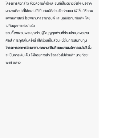
โครงการดังกล่าว จึงมีความตั้งใจและยินดีเป็นอย่างยิ่งที่จะบริจาค
ผลงานศิลปะที่ได้สะสมไว้เป็นสมบัติส่วนตัว จำนวน 67 ชิ้น ให้คณะ
แพทยศาสตร์ โรงพยาบาลรามาธิบดี และมูลนิธิรามาธิบดีฯ โดย
ไม่คิดมูลค่าแต่อย่างใด
รวมทั้งขอขอบพระคุณท่านผู้ใจบุญทุกท่านที่ร่วมประมูลผลงาน
ศิลปะการกุศลในครั้งนี้ ที่ได้ร่วมเป็นส่วนหนึ่งในการสมทบทุน 
โครงการอาคารโรงพยาบาลรามาธิบดี และย่านนวัตกรรมโยธี
 ซึ่ง
จะเป็นการเติมเต็ม ให้โครงการสำเร็จลุล่วงไปด้วยดี” นายทัชชะ
พงศ์ กล่าว