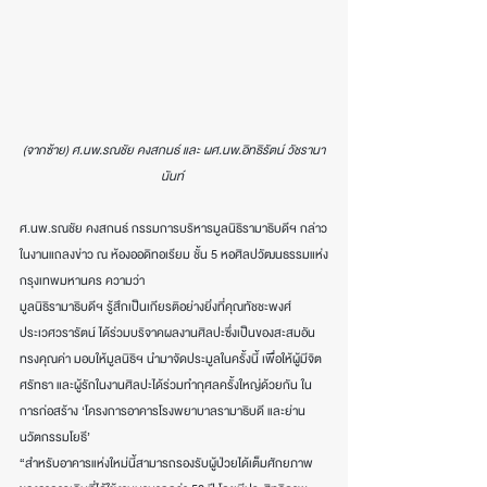
(จากซ้าย) ศ.นพ.รณชัย คงสกนธ์ และ ผศ.นพ.อิทธิรัตน์ วัชรานา
นันท์ 
ศ.นพ.รณชัย คงสกนธ์ กรรมการบริหารมูลนิธิรามาธิบดีฯ กล่าว
ในงานแถลงข่าว ณ ห้องออดิทอเรียม ชั้น 5 หอศิลปวัฒนธรรมแห่ง
กรุงเทพมหานคร ความว่า 
มูลนิธิรามาธิบดีฯ รู้สึกเป็นเกียรติอย่างยิ่งที่คุณทัชชะพงศ์ 
ประเวศวรารัตน์ ได้ร่วมบริจาคผลงานศิลปะซึ่งเป็นของสะสมอัน
ทรงคุณค่า มอบให้มูลนิธิฯ นำมาจัดประมูลในครั้งนี้ เพื่อให้ผู้มีจิต
ศรัทธา และผู้รักในงานศิลปะได้ร่วมทำกุศลครั้งใหญ่ด้วยกัน ใน
การก่อสร้าง ‘โครงการอาคารโรงพยาบาลรามาธิบดี และย่าน
นวัตกรรมโยธี’ 
“สำหรับอาคารแห่งใหม่นี้สามารถรองรับผู้ป่วยได้เต็มศักยภาพ