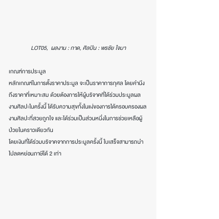
LOT05,  ผลงาน : กาด, ศิลปิน : พรชัย ใจมา
เกณฑ์การประมูล
หลักเกณฑ์ในการตั้งราคาประมูล จะเป็นราคาการกุศล โดยคำนึง
ถึงราคาที่เหมาะสม ด้วยต้องการให้ผู้บริจาคที่ได้ร่วมประมูลผล
งานศิลปะในครั้งนี้ ได้รับความสุขทั้งในแง่ของการได้ครอบครองผล
งานศิลปะที่สวยถูกใจ และได้ร่วมเป็นส่วนหนึ่งในการช่วยเหลือผู้
ป่วยในคราวเดียวกัน
โดยเงินที่ได้ร่วมบริจาคจากการประมูลครั้งนี้ ใบเสร็จสามารถนำ
ไปลดหย่อนภาษีได้ 2 เท่า