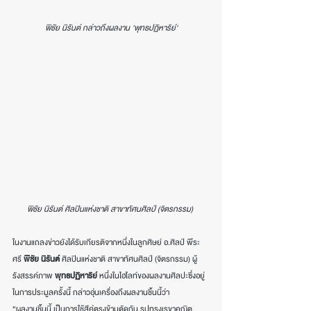
พิชัย นิรันต์ กล่าวถึงผลงาน 'พุทธปฏิหาริย์'
พิชัย นิรันต์ ศิลปินแห่งชาติ สาขาทัศนศิลป์ (จิตรกรรม) 
ในงานแถลงข่าวยังได้รับเกียรติจากหนึ่งในลูกศิษย์ อ.ศิลป์ พีระ
ศรี 
พิชัย นิรันต์
 ศิลปินแห่งชาติ สาขาทัศนศิลป์ (จิตรกรรม) ผู้
รังสรรค์ภาพ 
พุทธปฏิหาริย์
 หนึ่งในไฮไลท์ของผลงานศิลปะซึ่งอยู่
ในการประมูลครั้งนี้ กล่าวอุ่นเครื่องถึงผลงานชิ้นนี้ว่า 
“ผลงานชิ้นนี้ เป็นการใช้สีคู่ตรงข้ามตัดกัน รูปทรงเรขาคณิต