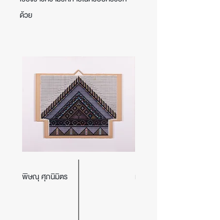
ด้วย
พิษณุ ศุภนิมิตร
ม.ล.จิราธร จิรประวัติ