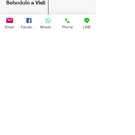
Schedule a Visit
Private Sales appointment only
Email
Facebook
WhatsApp
Phone
LINE
info@bangkokartauction.com
Tel: (+66)64
828 9394
LINE: @bangkokartauction
บริษัท บางกอก อาร์ต อ๊อกชั่น เซ็นเตอร์ จำกัด
33 ซอยลาดพร้าว 54 (สุขสันต์2) แขวงวังทองหลาง
เขตวังทองหลาง กรุงเทพมหานคร 10310
Tel :
(+66)64-828-9394
(+66)96-294-6446
Email :
info@bangkokartauction.com