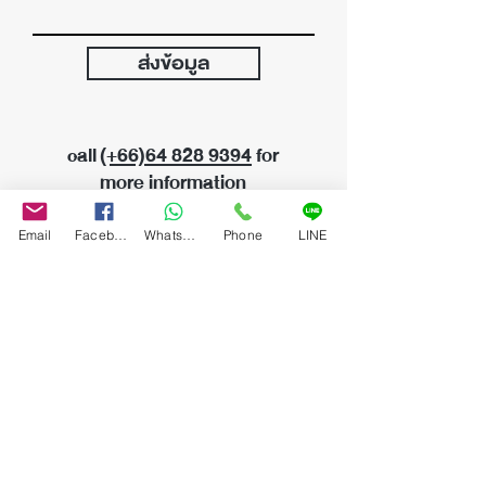
ส่งข้อมูล
call
(+66)64
828 9394
for
more information
Email
Facebook
WhatsApp
Phone
LINE
บริษัท บางกอก อาร์ต อ๊อกชั่น เซ็นเตอร์ จำกัด
33 ซอยลาดพร้าว 54 (สุขสันต์2) แขวงวังทองหลาง
เขตวังทองหลาง กรุงเทพมหานคร 10310
Tel :
(+66)64-828-9394
(+66)96-294-6446
Email :
info@bangkokartauction.com