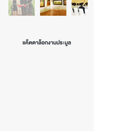
แค็ต
ตาล็อกงานประมูล