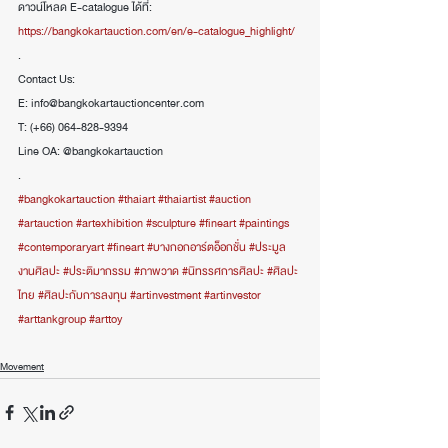
ดาวน์โหลด E-catalogue ได้ที่: 
https://bangkokartauction.com/en/e-catalogue_highlight/
.
Contact Us:
E: info@bangkokartauctioncenter.com
T: (+66) 064-828-9394
Line OA: @bangkokartauction
.
#bangkokartauction
#thaiart
#thaiartist
#auction
#artauction
#artexhibition
#sculpture
#fineart
#paintings
#contemporaryart
#fineart
#บางกอกอาร์ตอ็อกชั่น
#ประมูล
งานศิลปะ
#ประติมากรรม
#ภาพวาด
#นิทรรศการศิลปะ
#ศิลปะ
ไทย
#ศิลปะกับการลงทุน
#artinvestment
#artinvestor
#arttankgroup
#arttoy
Movement