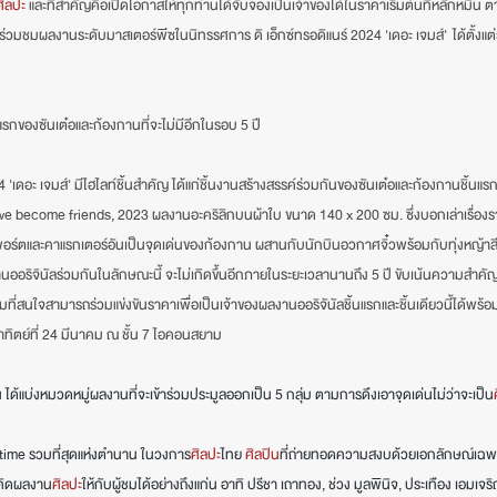
ศิลปะ
 และที่สำคัญคือเปิดโอกาสให้ทุกท่านได้จับจองเป็นเจ้าของได้ในราคาเริ่มต้นที่หลักหมื
่วมชมผลงานระดับมาสเตอร์พีซในนิทรรศการ ดิ เอ็กซ์ทรอดิแนร์ 2024 'เดอะ เจมส์'  ได้ตั้งแต่
รกของซันเต๋อและก้องกานที่จะไม่มีอีกในรอบ 5 ปี
 'เดอะ เจมส์' มีไฮไลท์ชิ้นสำคัญ ได้แก่ชิ้นงานสร้างสรรค์ร่วมกันของซันเต๋อและก้องกานชิ้นแร
 become friends, 2023 ผลงานอะคริลิกบนผ้าใบ ขนาด 140 x 200 ซม. ซึ่งบอกเล่าเรื่อง
์ตและคาแรกเตอร์อันเป็นจุดเด่นของก้องกาน ผสานกับนักบินอวกาศจิ๋วพร้อมกับทุ่งหญ้าสีเ
านออริจินัลร่วมกันในลักษณะนี้ จะไม่เกิดขึ้นอีกภายในระยะเวลานานถึง 5 ปี ขับเน้นความสำ
สมที่สนใจสามารถร่วมแข่งขันราคาเพื่อเป็นเจ้าของผลงานออริจันัลชิ้นแรกและชิ้นเดียวนี้ได้พร้อ
อาทิตย์ที่ 24 มีนาคม ณ ชั้น 7 ไอคอนสยาม
่น ได้แบ่งหมวดหมู่ผลงานที่จะเข้าร่วมประมูลออกเป็น 5 กลุ่ม ตามการดึงเอาจุดเด่นไม่ว่าจะเป็น
 time รวมที่สุดแห่งตำนาน ในวงการ
ศิลปะ
ไทย 
ศิลปิน
ที่ถ่ายทอดความสงบด้วยเอกลักษณ์เฉพ
คิดผลงาน
ศิลปะ
ให้กับผู้ชมได้อย่างถึงแก่น อาทิ ปรีชา เถาทอง, ช่วง มูลพินิจ, ประเทือง เอมเจร