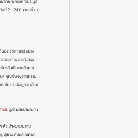
่น ตามลักษณะของการประมูล
วันที่ 21-24 มีนาคมนี้ ณ 
กในประวัติศาสตร์ อย่าง 
ราวมิตรภาพของทั้งสอง
ขียวอันเป็นเอกลักษณ์
คัญและคุณค่าของจิตรกรรม
มกันในงานประมูล ดิ เอ็กซ์
ศิลปิน
ผู้สร้างสรรค์ผลงาน 
าะตัว บ้างผสมผสาน
ิญ, สุเชาว์ ศิษย์คเณศและ 