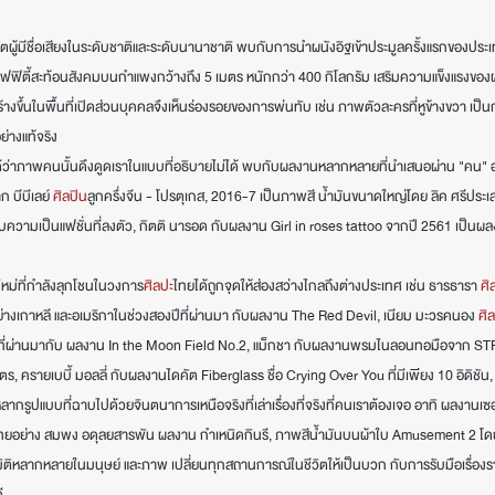
์ตผู้มีชื่อเสียงในระดับชาติและระดับนานาชาติ พบกับการนำผนังอิฐเข้าประมูลครั้งแรกของป
ฟิตี้สะท้อนสังคมบนกำแพงกว้างถึง 5 เมตร หนักกว่า 400 กิโลกรัม เสริมความแข็งแรงขอ
ร้างขึ้นในพื้นที่เปิดส่วนบุคคลจึงเห็นร่องรอยของการพ่นทับ เช่น ภาพตัวละครที่หูข้างขวา เ
่างแท้จริง
ได้ว่าภาพคนนั้นดึงดูดเราในแบบที่อธิบายไม่ได้ พบกับผลงานหลากหลายที่นำเสนอผ่าน "คน"
บีบีเลย์ 
ศิลปิน
ลูกครึ่งจีน - โปรตุเกส, 2016-7 เป็นภาพสี น้ำมันขนาดใหญ่โดย ลิค ศรีปร
บความเป็นแฟชั่นที่ลงตัว, กิตติ นารอด กับผลงาน Girl in roses tattoo จากปี 2561 เป็นผลง
หม่ที่กำลังลุกโชนในวงการ
ศิลปะ
ไทยได้ถูกจุดให้ส่องสว่างไกลถึงต่างประเทศ เช่น ธารธารา 
ศิ
่างเกาหลี และอเมริกาในช่วงสองปีที่ผ่านมา กับผลงาน The Red Devil, เนียม มะวรคนอง 
ศิ
 ปีที่ผ่านมากับ ผลงาน In the Moon Field No.2, แม็กชา กับผลงานพรมไนลอนทอมือจาก
ครายเบบี้ มอลลี่ กับผลงานไดคัต Fiberglass ชื่อ Crying Over You ที่มีเพียง 10 อิดิชัน,
ากรูปแบบที่ฉาบไปด้วยจินตนาการเหนือจริงที่เล่าเรื่องที่จริงที่คนเราต้องเจอ อาทิ ผลงานเซอ
องไทยอย่าง สมพง อดุลยสารพัน ผลงาน กำเหนิดกินรี, ภาพสีน้ำมันบนผ้าใบ Amusement 2 โดยท
ิติหลากหลายในมนุษย์ และภาพ เปลี่ยนทุกสถานการณ์ในชีวิตให้เป็นบวก กับการรับมือเรื่องรา
ี