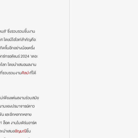
จมส์' ซึ่งรวบรวมชิ้นงาน
ทศ โดยมีไฮไลท์สำคัญคือ
ิดขึ้นอีกอย่างน้อยครึ่ง
กซ์ทรอดิแนร์ 2024 'เดอะ 
ระดับโลก โดยนำเสนอผลงาน
ารที่รวบรวมงาน
ศิลปะ
ที่ได้
"ไม่เพียงแต่ผลงานร่วมสมัย
รรผลงานของปรมาจารย์ดาว
ารพัน และอีกหลากหลาย
1 ล็อต งานโมเดิร์นอาร์ต
และนำเสนอ
อัญมณี
ชิ้น