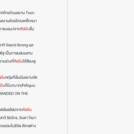
ระเทศไทยกับผลงาน Toxic 
งผลงานด้วยโครงเหล็กหนา 
ป็นการบอมบ์จาก
ศิลปิน
อื่น 
 อาทิ Stand Strong ผล
ะเสริฐ เป็นการผสมผสาน
านช่วงที่
ศิลปิน
ใช้สีชมพู
ลปิน
หญิงที่เริ่มมีผลงานจัด
ลปิน
ที่มีบทบาทสำคัญบน
 STRANDED ON THE 
ร์เรียลลิสม์จาก
ศิลปิน
วี รัชนีกร, วันดา ใจมา 
วแง่ลบในชีวิต ดีเทลต่าง 