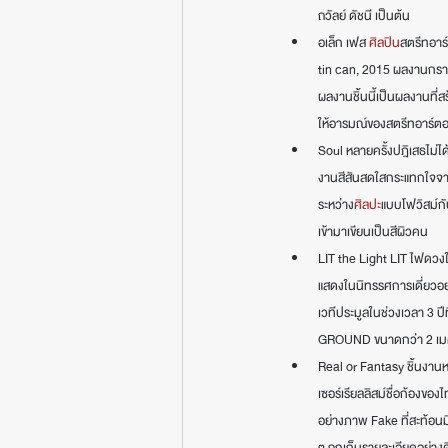
ถวัลย์ ดัชนี เป็นต้น
อเล็ก เฟส 
ศิลปิน
สตรีทอาร
tin can, 2015 ผลงานกราฟ
ผลงานชิ้นนี้เป็นผลงานที่ส
ให้อารมณ์ของสตรีทอาร์ตอย
Soul หลายครั้งปฎิเสธไม่
งานสีสันสดใสกระแทกใจจาก 
ระหว่าง
ศิลปะ
แบบโฟวิสม์กั
เข้ามาเขียนเป็นสีผิวคน
LIT the Light LIT ไฟดวงใ
แสดงในนิทรรศการเดี่ยวอย
เวทีประมูลในช่วงเวลา 3
GROUND ขนาดกว่า 2 เมตร, 
Real or Fantasy ชิ้นงานหล
เซอร์เรียลลิสม์ชื่อก้องข
อย่างภาพ Fake ที่สะท้อนม
ๆ ถูกเก็บรายละเอียดอย่างด