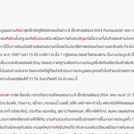
ระมูลผลงาน
ศิลปะ
สุดเอ็กซ์คลูซีฟแรกของปีอย่าง ดิ เอ็กซ์ทรอดิแนร์ 2024 กับคอนเซปต์ 'เดอะ เ
นของ
ศิลปิน
ชั้นครู และ
ศิลปิน
ร่วมสมัย เสมือนการค้นพบ
อัญมณี
เม็ดงามทั้งในไทยและต่างประเ
ก) ที่เป็นการร่วมมือสร้างสรรค์ผลงานครั้งแรกในประวัติศาสตร์ของก้องกานและซันเต๋อ ที่จะไม่เก
ม พ.ศ. 2567 เวลา 15.00 นาฬิกา ณ ชั้น 7 ทรูไอคอน ฮอลล์ ไอคอนสยาม ซึ่งงานประมูล ดิ เอ็
บชั้นงานระดับเดย์เซลส์ (Day Sales) มาตรฐานเดียวกับงานประมูลซึ่งจัดโดยอ๊อกชั่นเฮ้าส์
ทั้งในและต่างประเทศ โดยจะเปิดให้ผู้ที่สนใจเข้าร่วมการประมูลและบุคคลทั่วไปเข้าชมนิทรรศก
่างวันพฤหัสบดีที่ 21 ถึง วันอาทิตย์ที่ 24 มีนาคม นี้
างกอก
 อาร์ต อ๊อกชั่น กล่าวถึงความพิเศษของงาน ดิ เอ็กซ์ทรอดิแนร์ 2024 'เดอะ เจมส์' ว่า 
าง ซันเต๋อ, ก้องกาน, แม็กชา, ครายเบบี้ มอลลี่, อเล็ก เฟส ฯลฯ เท่านั้น แต่เรายังได้คัดส
อาทิ ถวัลย์ ดัชนี, ประเทือง เอมเจริญ, สุเชาว์ ศิษย์คเณศ, เฟื้อ หริพิทักษ์, สมพง อดุลยส
กระบวนการคัดเลือกอย่างพิถีพิถัน มาผสานรวมกันกลายเป็นนิทรรศการชิ้นงานการประมูลทั้ง 7
กรียงไกรยังคงดูทันสมัย งานยุคใหม่จาก
ศิลปิน
ใหม่ที่น่าจับตามองอันเปรียบเสมือนการค้นพบ