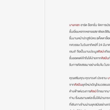
บางกอก
 อาร์ต อ๊อกชั่น จัดการป
ชั้นเยี่ยมหลากหลายรสชาติและสีสั
ชิ้นงานหน้าปกสูจิบัตร (แค็ตตาล็อ
ทศวรรษ ในวันอาทิตย์ที่ 24 มีนาค
เจมส์' ถือเป็นงานประมูล
ศิลปะ
เทีย
ชั้นยอดแต่เข้าถึงได้ง่ายจาก
ศิลปิน
รับการคัดสรรมาอย่างเข้มข้น ในระหว
คุณเสริมคุณ คุณาวงศ์ ประธาน 
บ
จาก
ศิลปิน
ยุคใหม่ขวัญใจมวลชนอย่
ค้างฟ้าแห่งวงการ
ศิลปะ
ไทยมากมาย 
ท่าน ซึ่งผลงานแต่ละชิ้นได้ผ่าน
ที่เดินทางข้ามผ่านยุคสมัยอย่างเ