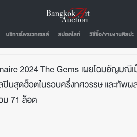
บริการไพรเวทเซลส์
สปอตไลท์
วิธีซื้อ/ขายงานศิลปะ
naire 2024 The Gems เผยโฉมอัญมณีเม็
ิลปินสุดฮ็อตในรอบครึ่งทศวรรษ และทัพ
รวม 71 ล็อต