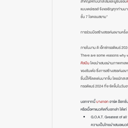
สำคัญให้กับนักสะสมและผู้ชื่นชอบ
แบบเดย์เซลส์ จึงขอเชิญทุกท่านมาร
ชั้น 7 ไอคอนสยาม"
การร่วมมือสร้างสรรค์ผลงานครั้งแ
ภายในงาน ดิ เอ็กซ์ทรอดิแนร์ 2024
There are some reasons why we
ศิลปิน
 โดยนำเสนอผ่านภาพเทเลพอร
ของซันเต๋อ ซึ่งการสร้างสรรค์ผลง
ชิ้นนี้ให้โดดเด่นมากขึ้น โดยนักสะ
ทรอดิแนร์ 2024 ที่จะจัดขึ้นในวัน
นอกจากนี้ 
บางกอก
 อาร์ต อ๊อกชั
หรือเนื้อหาแนวคิดที่บอกเล่า ได้แก่
G.O.A.T. Greatest of all
ความเป็นไทยนำเสนอแนว