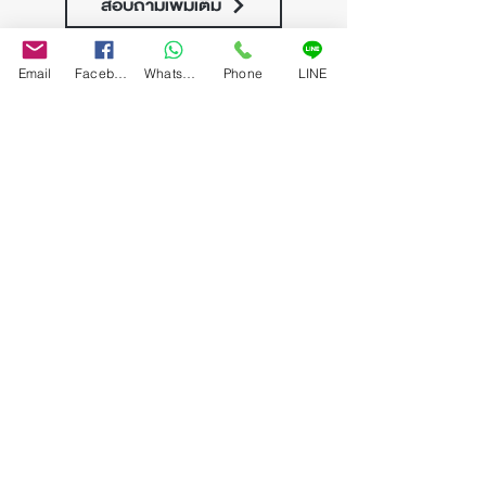
สอบถามเพิ่มเติม
Email
Facebook
WhatsApp
Phone
LINE
Previous
Next
บริษัท บางกอก อาร์ต อ๊อกชั่น เซ็นเตอร์ จำกัด
33 ซอยลาดพร้าว 54 (สุขสันต์2) แขวงวังทองหลาง
เขตวังทองหลาง กรุงเทพมหานคร 10310
Tel :
(+66)64-828-9394
(+66)96-294-6446
Email :
info@bangkokartauction.com