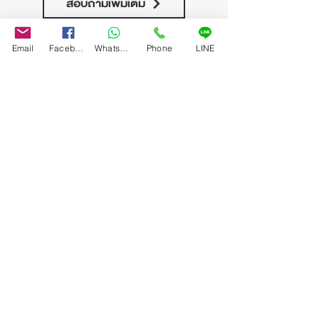
สอบถามเพิ่มเติม
Email
Facebook
WhatsApp
Phone
LINE
Previous
Next
บริษัท บางกอก อาร์ต อ๊อกชั่น เซ็นเตอร์ จำกัด
33 ซอยลาดพร้าว 54 (สุขสันต์2) แขวงวังทองหลาง
เขตวังทองหลาง กรุงเทพมหานคร 10310
Tel :
(+66)64-828-9394
(+66)96-294-6446
Email :
info@bangkokartauction.com