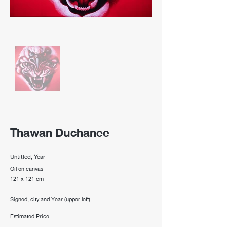
Thawan Duchanee
Untitled, Year
Oil on canvas
121 x 121 cm
Signed, city and Year (upper left)
Estimated Price